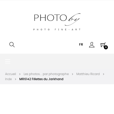
FR
0
Basculer
☰
la
navigation
Accueil
Les photos... par photographe
Matthieu Ricard
Inde
MR6142 Fillettes du Jarkhand