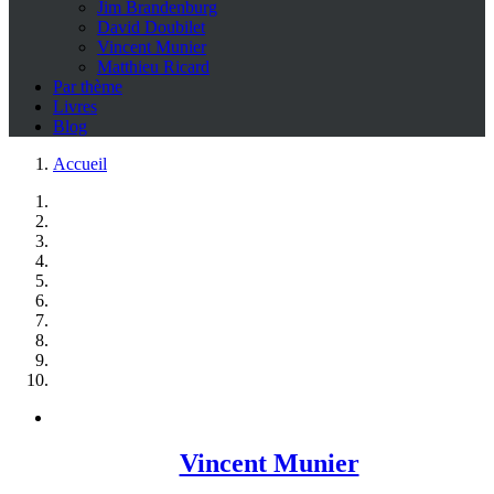
Jim Brandenburg
David Doubilet
Vincent Munier
Matthieu Ricard
Par thème
Livres
Blog
Accueil
Vincent Munier