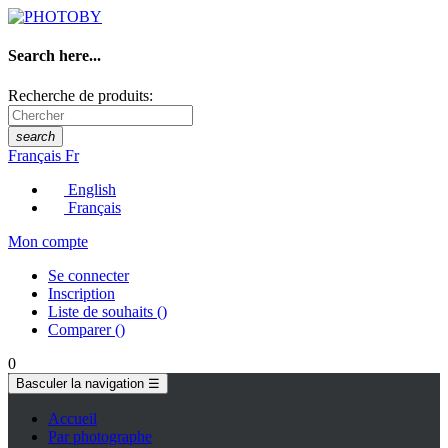
Search here...
Recherche de produits:
search
Français
Fr
English
Français
Mon compte
Se connecter
Inscription
Liste de souhaits
(
)
Comparer
(
)
0
Basculer la navigation
☰
Accueil
Par photographe