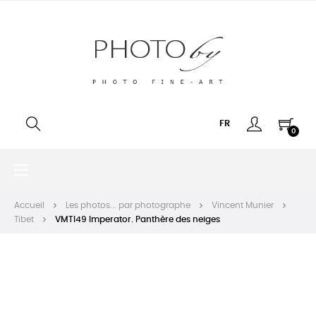
FR
0
Basculer
☰
la
navigation
Accueil
Les photos... par photographe
Vincent Munier
Tibet
VMTI49 Imperator. Panthère des neiges