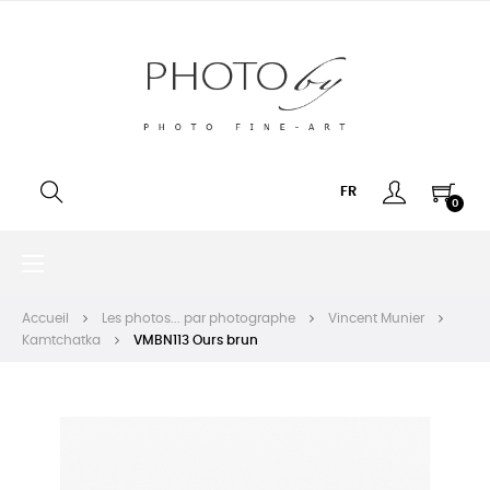
FR
0
Basculer
☰
la
navigation
Accueil
Les photos... par photographe
Vincent Munier
Kamtchatka
VMBN113 Ours brun