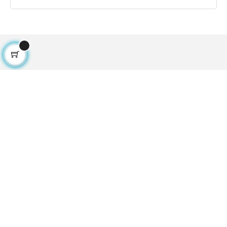
LA QUALITÉ DES TIRAGES
A PROPOS DE PHOTOBY
PRÉSENTATION DES PHOTOGRAPHES
NOS SERVICES
GARANTIE SATISFAIT OU REMBOURSÉ
LISTES CADEAUX
COMMENTAIRES ET AVIS DES CLIENTS
NOS ACTUALITÉS
PAIEMENT
LIVRAISON / EXPEDITION
DIMENSIONS DES TIRAGES EN INCHES
CONDITIONS GÉNÉRALES DE VENTE
MENTIONS LÉGALES