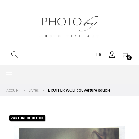
FR
0
Basculer
☰
la
navigation
Accueil
Livres
BROTHER WOLF couverture souple
RUPTURE DE STOCK