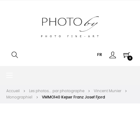
FR
0
Basculer
☰
la
navigation
Accueil
Les photos... par photographe
Vincent Munier
Monographie1
VMMO140 Kejser Franz Josef Fjord