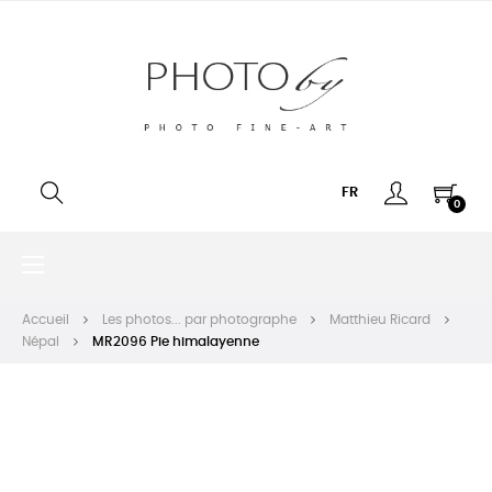
FR
0
Basculer
☰
la
navigation
Accueil
Les photos... par photographe
Matthieu Ricard
Népal
MR2096 Pie himalayenne