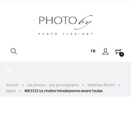
FR
0
Basculer
☰
la
navigation
Accueil
Les photos... par photographe
Matthieu Ricard
Népal
MR3332 La chaîne himalayenne avant l'aube