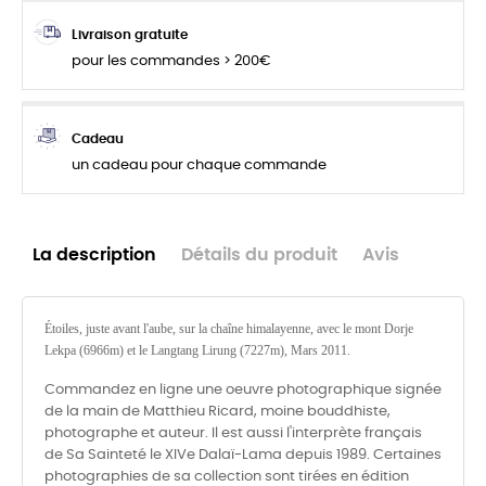
Livraison gratuite
pour les commandes > 200€
Cadeau
un cadeau pour chaque commande
La description
Détails du produit
Avis
Étoiles, juste avant l'aube, sur la chaîne himalayenne, avec le mont Dorje
Lekpa (6966m) et le Langtang Lirung (7227m), Mars 2011.
Commandez en ligne une oeuvre photographique signée
de la main de Matthieu Ricard, moine bouddhiste,
photographe et auteur. Il est aussi l'interprète français
de Sa Sainteté le XIVe Dalaï-Lama depuis 1989. Certaines
photographies de sa collection sont tirées en édition