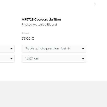
›
MR572B Couleurs du Tibet
MR1424 
Photo : Matthieu Ricard
Photo : 
Tibet
Tibet
Prix
Prix
77,00 €
77,00 €