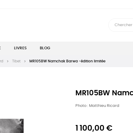
E
LIVRES
BLOG
rd
Tibet
MR105BW Namchak Barwa -édition limitée
MR105BW Namcha
Photo : Matthieu Ricard
1 100,00 €