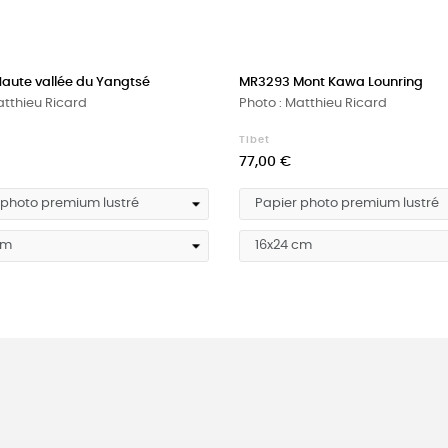
aute vallée du Yangtsé
MR3293 Mont Kawa Lounring
atthieu Ricard
Photo : Matthieu Ricard
Tibet
Prix
77,00 €