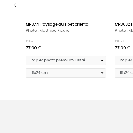
‹
MR3771 Paysage du Tibet oriental
MR3692 H
Photo : Matthieu Ricard
Photo : M
Tibet
Tibet
Prix
Prix
77,00 €
77,00 €