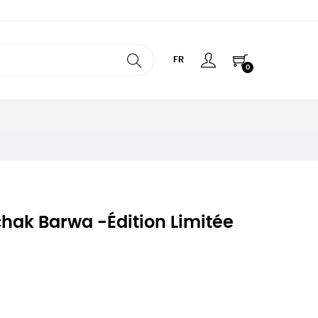
FR
0
k Barwa -édition Limitée