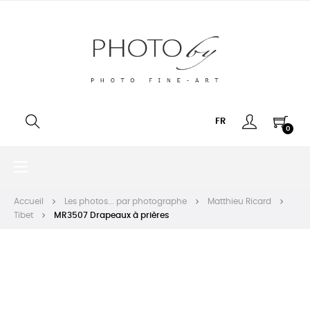
FR
0
Basculer
☰
la
navigation
Accueil
Les photos... par photographe
Matthieu Ricard
Tibet
MR3507 Drapeaux à prières