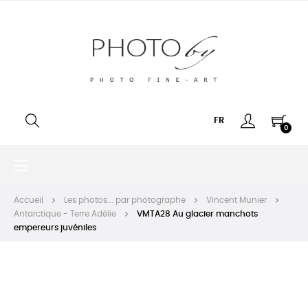
FR
0
Basculer
☰
la
navigation
Accueil
Les photos... par photographe
Vincent Munier
Antarctique - Terre Adélie
VMTA28 Au glacier manchots
empereurs juvéniles