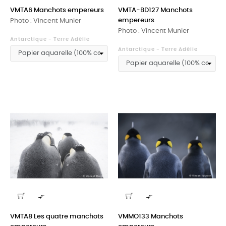
VMTA6 Manchots empereurs
VMTA-BD127 Manchots
empereurs
Photo : Vincent Munier
Photo : Vincent Munier
Antarctique - Terre Adélie
Antarctique - Terre Adélie


VMTA8 Les quatre manchots
VMMO133 Manchots