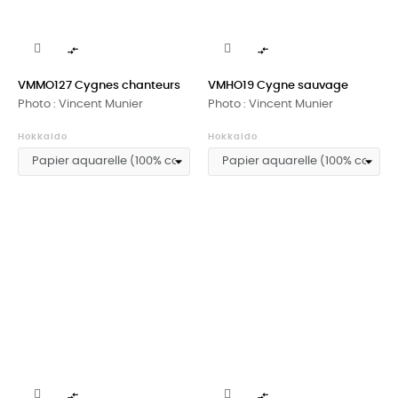


VMMO127 Cygnes chanteurs
VMHO19 Cygne sauvage
Photo : Vincent Munier
Photo : Vincent Munier
Hokkaido
Hokkaido

