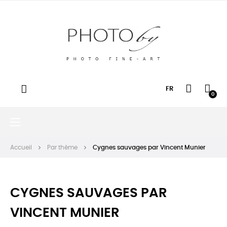
FR
0
Basculer
☰
la
navigation
Accueil
Par thème
Cygnes sauvages par Vincent Munier
CYGNES SAUVAGES PAR
VINCENT MUNIER