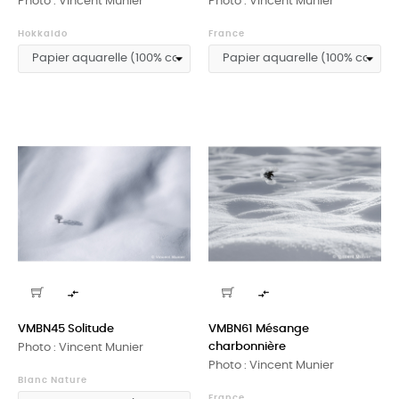
Photo : Vincent Munier
Photo : Vincent Munier
Hokkaido
France


VMBN45 Solitude
VMBN61 Mésange
charbonnière
Photo : Vincent Munier
Photo : Vincent Munier
Blanc Nature
France