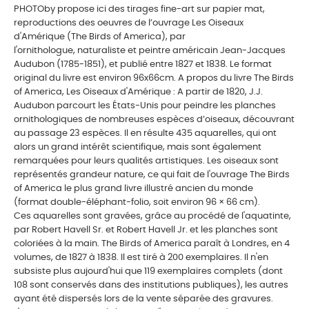
PHOTOby propose ici des tirages fine-art sur papier mat,
reproductions des oeuvres de l’ouvrage Les Oiseaux
d'Amérique (The Birds of America), par
l'ornithologue, naturaliste et peintre américain Jean-Jacques
Audubon (1785-1851), et publié entre 1827 et 1838. Le format
original du livre est environ 96x66cm. A propos du livre The Birds
of America, Les Oiseaux d'Amérique : A partir de 1820, J.J.
Audubon parcourt les États-Unis pour peindre les planches
ornithologiques de nombreuses espèces d’oiseaux, découvrant
au passage 23 espèces. Il en résulte 435 aquarelles, qui ont
alors un grand intérêt scientifique, mais sont également
remarquées pour leurs qualités artistiques. Les oiseaux sont
représentés grandeur nature, ce qui fait de l'ouvrage The Birds
of America le plus grand livre illustré ancien du monde
(format double-éléphant-folio, soit environ 96 × 66 cm).
Ces aquarelles sont gravées, grâce au procédé de l'aquatinte,
par Robert Havell Sr. et Robert Havell Jr. et les planches sont
coloriées à la main. The Birds of America paraît à Londres, en 4
volumes, de 1827 à 1838. Il est tiré à 200 exemplaires. Il n'en
subsiste plus aujourd'hui que 119 exemplaires complets (dont
108 sont conservés dans des institutions publiques), les autres
ayant été dispersés lors de la vente séparée des gravures.