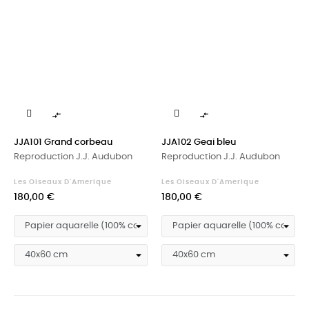


JJA101 Grand corbeau
JJA102 Geai bleu
Reproduction J.J. Audubon
Reproduction J.J. Audubon
Les Oiseaux D'Amerique
Les Oiseaux D'Amerique
Prix
Prix
180,00 €
180,00 €