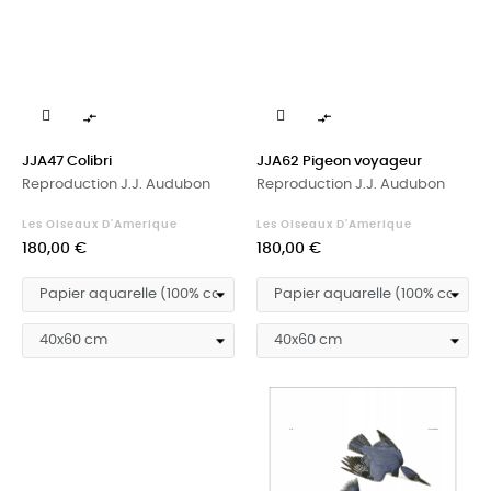


JJA47 Colibri
JJA62 Pigeon voyageur
Reproduction J.J. Audubon
Reproduction J.J. Audubon
Les Oiseaux D'Amerique
Les Oiseaux D'Amerique
Prix
Prix
180,00 €
180,00 €