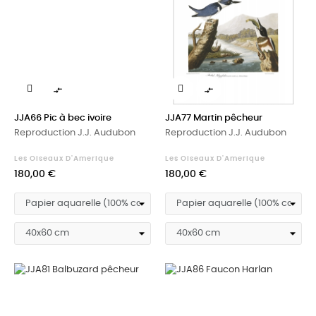


JJA66 Pic à bec ivoire
JJA77 Martin pêcheur
Reproduction J.J. Audubon
Reproduction J.J. Audubon
Les Oiseaux D'Amerique
Les Oiseaux D'Amerique
Prix
Prix
180,00 €
180,00 €