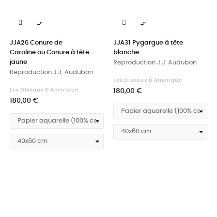


JJA26 Conure de
JJA31 Pygargue à tête
Caroline ou Conure à tête
blanche
jaune
Reproduction J.J. Audubon
Reproduction J.J. Audubon
Les Oiseaux D'Amerique
Prix
Les Oiseaux D'Amerique
180,00 €
Prix
180,00 €