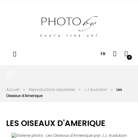
FR
0
Basculer
☰
la
navigation
Accueil
Reproductions aquarelles
J.J Audubon
Les
Oiseaux d'Amerique
LES OISEAUX D'AMERIQUE