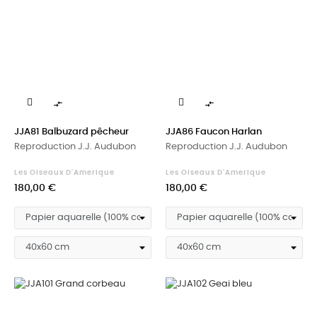


JJA81 Balbuzard pêcheur
JJA86 Faucon Harlan
Reproduction J.J. Audubon
Reproduction J.J. Audubon
Les Oiseaux D'Amerique
Les Oiseaux D'Amerique
Prix
Prix
180,00 €
180,00 €