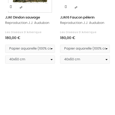


JJA1 Dindon sauvage
JJA16 Faucon pèlerin
Reproduction J.J. Audubon
Reproduction J.J. Audubon
Les Oiseaux D'Amerique
Les Oiseaux D'Amerique
Prix
Prix
180,00 €
180,00 €