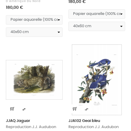
Prix
D'Amérique Du Nord
180,00 €
Prix
180,00 €


JJAQ Jaguar
JJA102 Geai bleu
Reproduction J.J. Audubon
Reproduction J.J. Audubon