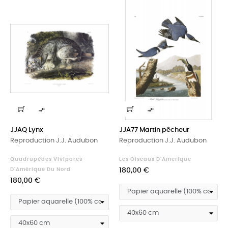


JJAQ Lynx
JJA77 Martin pêcheur
Reproduction J.J. Audubon
Reproduction J.J. Audubon
Quadrupèdes Vivipares
Les Oiseaux D'Amerique
Prix
D'Amérique Du Nord
180,00 €
Prix
180,00 €