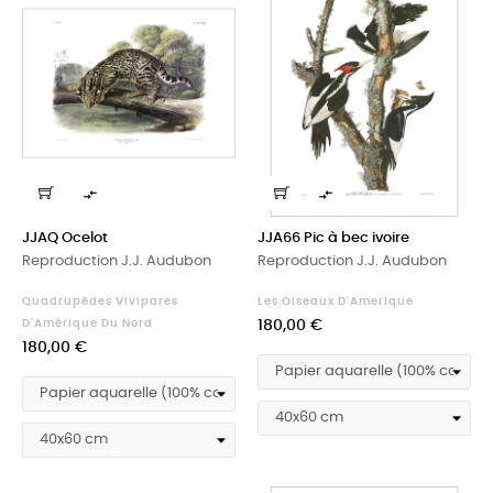


JJAQ Ocelot
JJA66 Pic à bec ivoire
Reproduction J.J. Audubon
Reproduction J.J. Audubon
Quadrupèdes Vivipares
Les Oiseaux D'Amerique
Prix
D'Amérique Du Nord
180,00 €
Prix
180,00 €