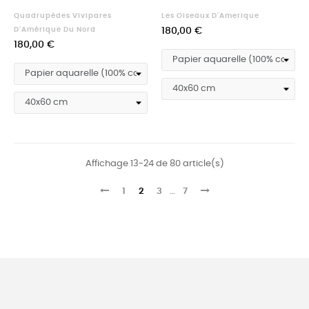
Quadrupèdes Vivipares
Les Oiseaux D'Amerique
Prix
D'Amérique Du Nord
180,00 €
Prix
180,00 €
Affichage 13-24 de 80 article(s)
1
2
3
…
7