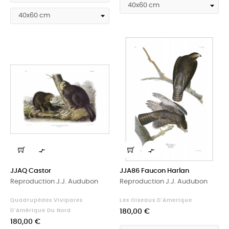


JJAQ Castor
JJA86 Faucon Harlan
Reproduction J.J. Audubon
Reproduction J.J. Audubon
Quadrupèdes Vivipares
Les Oiseaux D'Amerique
Prix
D'Amérique Du Nord
180,00 €
Prix
180,00 €