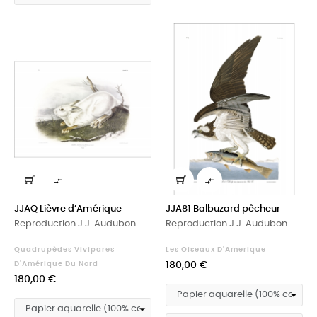


JJAQ Lièvre d’Amérique
JJA81 Balbuzard pêcheur
Reproduction J.J. Audubon
Reproduction J.J. Audubon
Quadrupèdes Vivipares
Les Oiseaux D'Amerique
Prix
D'Amérique Du Nord
180,00 €
Prix
180,00 €