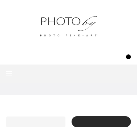
FR
0
Basculer
☰
la
navigation
Accueil
Par thème
Animaux de l'Himalaya par Matthieu Ricard

FILTRE
Pertinence
Affichage 13-14 de 14 article(s)